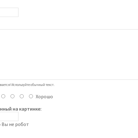
вается! Используйте обычный текст.
Хорошо
анный на картинке: