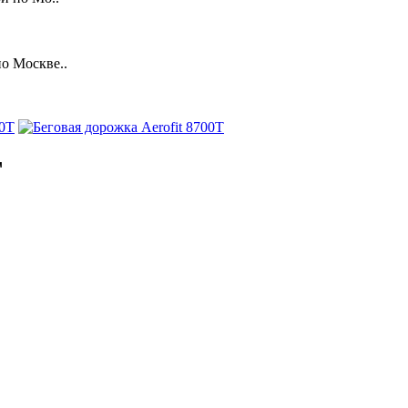
о Москве..
T