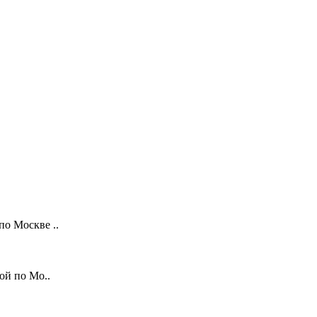
о Москве ..
ой по Мо..