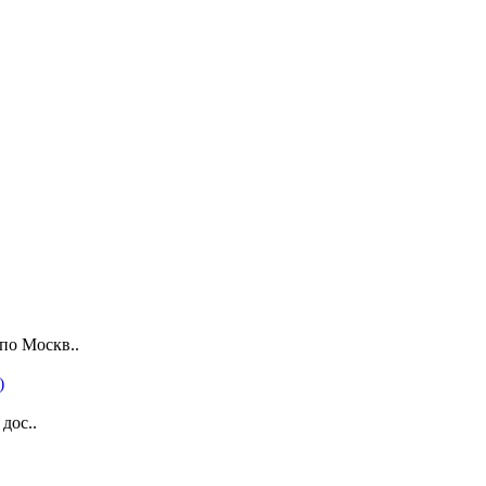
по Москв..
дос..