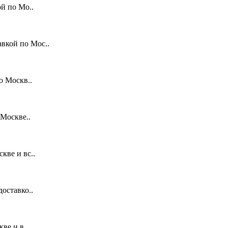
й по Мо..
вкой по Мос..
о Москв..
 Москве..
кве и вс..
оставко..
ве и в..