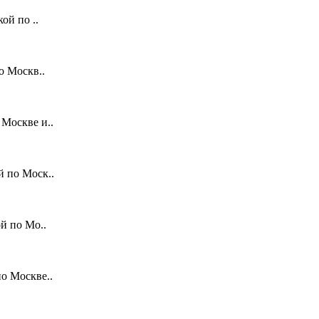
ой по ..
о Москв..
Москве и..
 по Моск..
й по Мо..
о Москве..