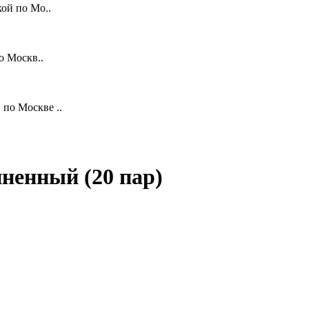
ой по Мо..
о Москв..
по Москве ..
иненный (20 пар)