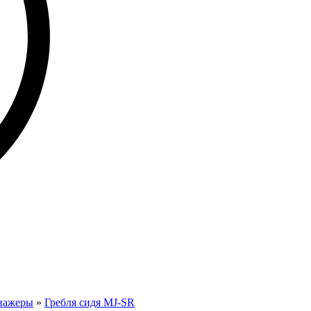
нажеры
»
Гребля сидя MJ-SR