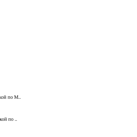
кой по М..
ой по ..