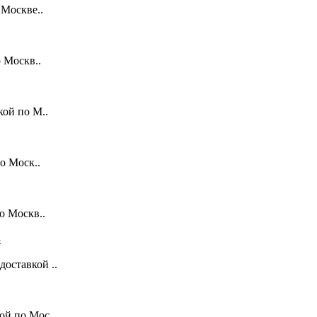
 Москве..
 Москв..
кой по М..
о Моск..
о Москв..
оставкой ..
ой по Мос..