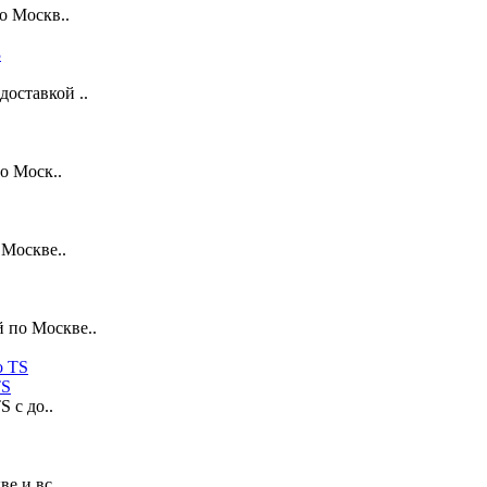
о Москв..
оставкой ..
о Моск..
 Москве..
 по Москве..
TS
 с до..
е и вс..