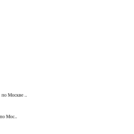
по Москве ..
по Мос..