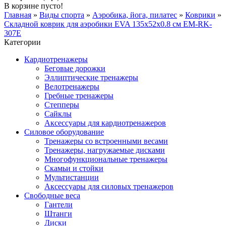
В корзине пусто!
Главная
»
Виды спорта
»
Аэробика, йога, пилатес
»
Коврики
»
Складной коврик для аэробики EVA 135x52x0.8 см EM-RK-
307E
Категории
Кардиотренажеры
Беговые дорожки
Эллиптические тренажеры
Велотренажеры
Гребные тренажеры
Степперы
Сайклы
Аксессуары для кардиотренажеров
Силовое оборудование
Тренажеры со встроенными весами
Тренажеры, нагружаемые дисками
Многофункциональные тренажеры
Скамьи и стойки
Мультистанции
Аксессуары для силовых тренажеров
Свободные веса
Гантели
Штанги
Диски