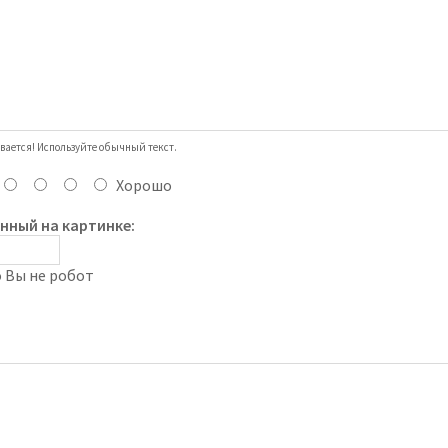
вается! Используйте обычный текст.
Хорошо
анный на картинке: