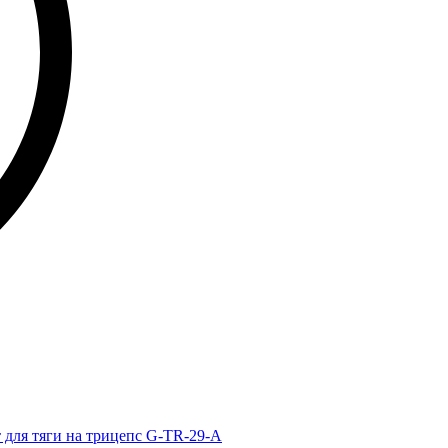
 для тяги на трицепс G-TR-29-A