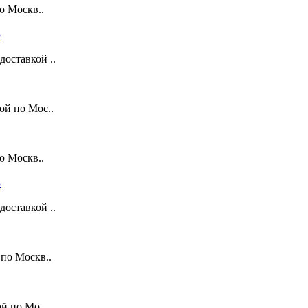
о Москв..
оставкой ..
ой по Мос..
о Москв..
оставкой ..
по Москв..
й по Мо..