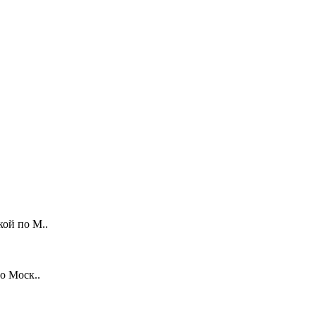
кой по М..
о Моск..