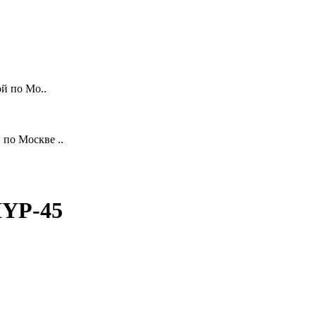
й по Мо..
по Москве ..
HYP-45