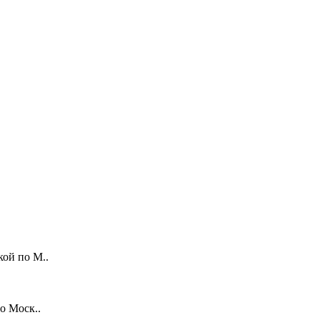
кой по М..
о Моск..